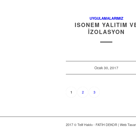
UYGULAMALARIMIZ
ISONEM YALITIM V
İZOLASYON
Ocak 30, 2017
2
3
1
2017 © Telif Hakkı - FATİH DEKOR | Web Tasa