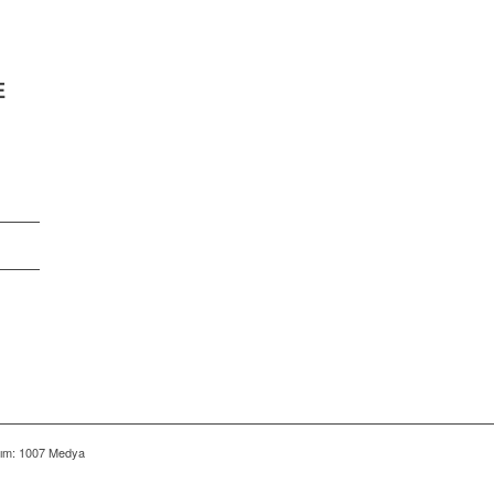
E
rım: 1007 Medya